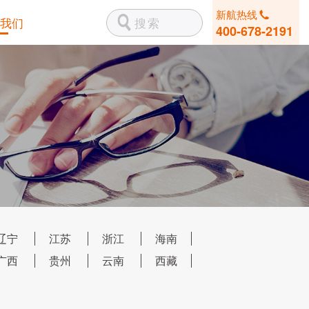
新航热线
我们
400-678-2191
辽宁
江苏
浙江
海南
广西
贵州
云南
西藏