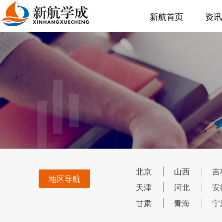
新航首页
资讯
北京
山西
吉
地区导航
天津
河北
安
甘肃
青海
宁