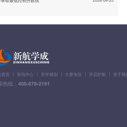
科录取最低控制分数线
航首页
资讯中心
升学规划
大赛专区
开启护航
关于我
系热线：
400-678-2191