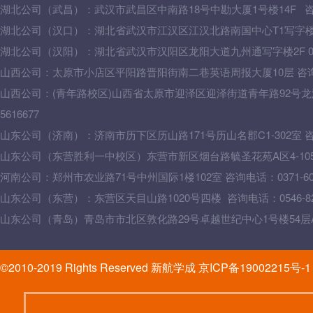
湖北公司
（武昌）：
武汉市武昌区中南路18号中勘大厦1号楼14F 咨询电
湖北公司
（汉口）
：湖北省武汉市江汉区江汉北路南国中心T1写字楼16F 0
湖北公司（汉阳）：湖北省武汉市汉阳区龙阳大道九州通写字楼2F 0278
山西公司：太原市小店区平阳路晋阳街南二巷英语周报大厦10层 咨询电话：
山西
公司：
(青年路校区)山西省太原市迎泽区迎泽街道青年路92号龙湖
5616677
山东公司（济南）：济南市历下区历山路171号历山名郡C1-302室 咨询电话
山东公司（东营胜利一中校区）东营市新区烟台路毓圣花苑A区4-105二楼0
河南公司：郑州市农业路71号中州国际1楼102室 咨询电话：0371-603
山东公司（东营）：东营区天目山路1020号四楼 咨询电话：0546-826
山东公司（青岛）
青岛市市北区敦化路29号卓越世纪中心1号楼54层A-10，
©2010-2019 Rights Reserved 新航学成 京ICP备19002215号-1