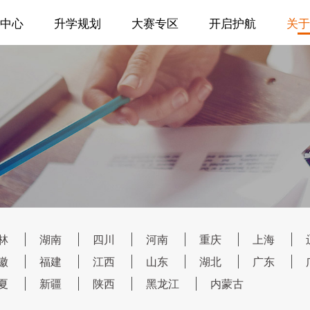
中心
升学规划
大赛专区
开启护航
关于
林
湖南
四川
河南
重庆
上海
徽
福建
江西
山东
湖北
广东
夏
新疆
陕西
黑龙江
内蒙古