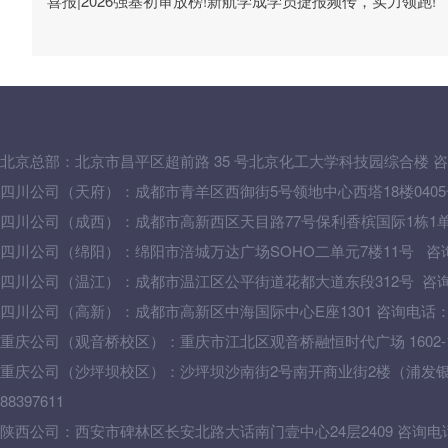
喜报|2026强基初审放榜!新航学成学员捷报频传，实力领跑!
北京总部：
北京市昌平区超前路 35 号北京化工大学科技园综合楼
咨
四川公司（天府）：成都市青羊区西御街5号领地中心西塔18楼0405号 咨
四川公司（成西）：成都市高新西区天目路77号保利香槟国际1栋1单元502
四川公司（绵阳）：绵阳市涪城万达广场SOHO二单元7楼11号 咨询电话：
四川公司（温江）：成都市温江区公平街道花都大道东段312号 咨询电话：
四川公司（高新）：成都市高新区中海国际中心E座1301 咨询电话：028-
重庆公司（观音桥校区）：重庆市江北区观音桥融恒时代广场 1602-1603
重庆公司（沙坪坝校区）：沙坪坝沙南街2号南开商业街2楼（浦发银行
88397611
陕西公司：西安市碑林区长安北路大话南门壹中心24层2409 咨询电话：02