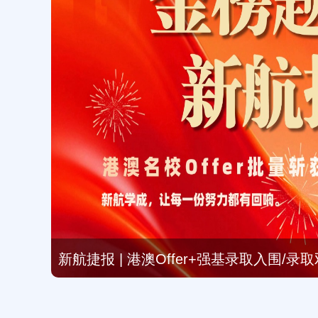
新航捷报 | 港澳Offer+强基录取入围/
情