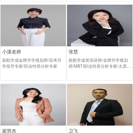
小溪老师
张慧
新航学成金牌升学规划师/高考升
新航学成资深讲师/金牌升学规划
学指导专家/职业特质分析专家
师/MBTI职业特质分析专家/太原教
育电视台、FM88.6特邀专家
翟慧杰
卫飞