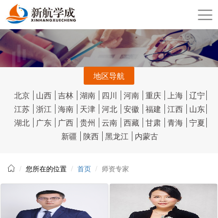
地区导航
北京
山西
吉林
湖南
四川
河南
重庆
上海
辽宁
江苏
浙江
海南
天津
河北
安徽
福建
江西
山东
湖北
广东
广西
贵州
云南
西藏
甘肃
青海
宁夏
新疆
陕西
黑龙江
内蒙古
您所在的位置
首页
师资专家