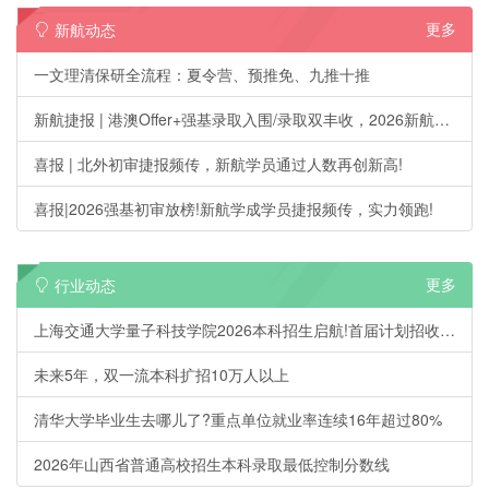
更多
新航动态
一文理清保研全流程：夏令营、预推免、九推十推
新航捷报 | 港澳Offer+强基录取入围/录取双丰收，2026新航学成第一波升学喜报刷屏!
喜报 | 北外初审捷报频传，新航学员通过人数再创新高!
喜报|2026强基初审放榜!新航学成学员捷报频传，实力领跑!
更多
行业动态
上海交通大学量子科技学院2026本科招生启航!首届计划招收20人
未来5年，双一流本科扩招10万人以上
清华大学毕业生去哪儿了?重点单位就业率连续16年超过80%
2026年山西省普通高校招生本科录取最低控制分数线