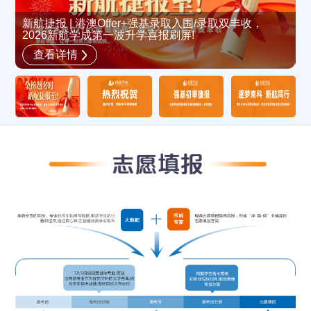
新航捷报 | 港澳Offer+强基录取入围/录取双丰收，
2026新航学成第一波升学喜报刷屏!
新
查看详情