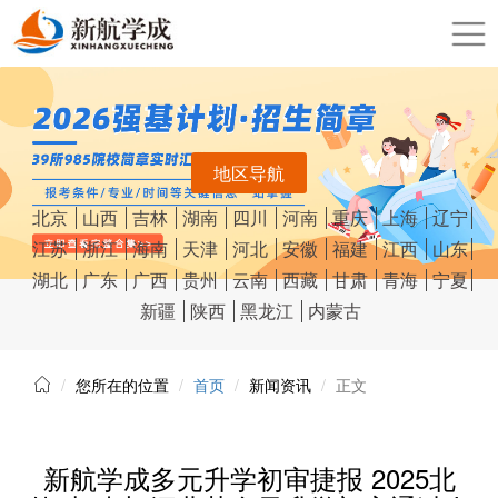
地区导航
北京
山西
吉林
湖南
四川
河南
重庆
上海
辽宁
江苏
浙江
海南
天津
河北
安徽
福建
江西
山东
湖北
广东
广西
贵州
云南
西藏
甘肃
青海
宁夏
新疆
陕西
黑龙江
内蒙古
您所在的位置
首页
新闻资讯
正文
新航学成多元升学初审捷报 2025北