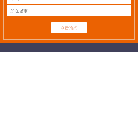
点击预约
扫码关注公众号
让|优|秀|的|学|生|更|优|秀
热线：
400-678-2191
©2010-2019 Rights Reserved 新航学成 京ICP备19002215号-1