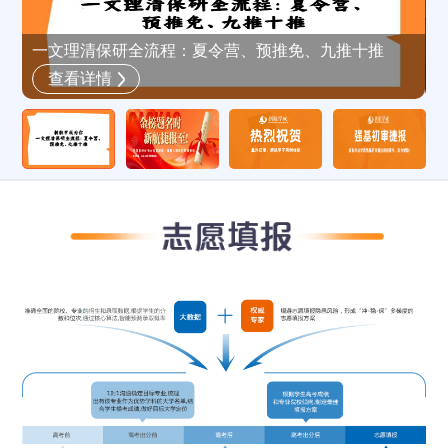
新
一文理清保研全流程：夏令营、预推免、九推十推
查看详情