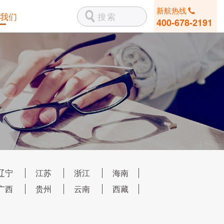
新航热线
我们
400-678-2191
辽宁
江苏
浙江
海南
广西
贵州
云南
西藏