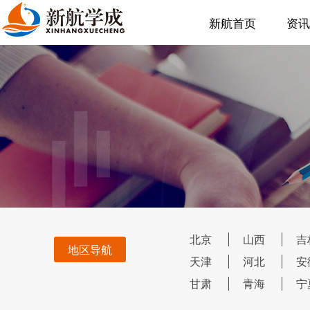
新航首页
资讯
北京
山西
吉
地区导航
天津
河北
安
甘肃
青海
宁