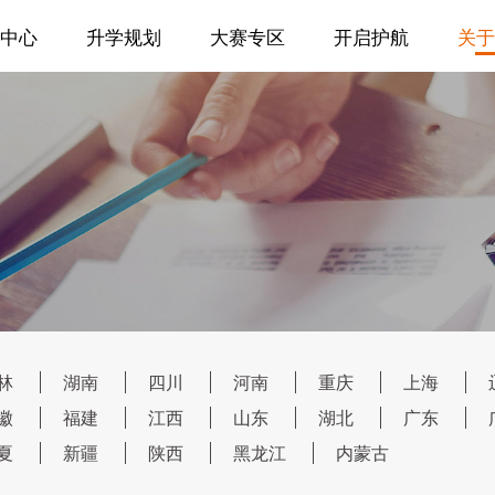
中心
升学规划
大赛专区
开启护航
关于
林
湖南
四川
河南
重庆
上海
徽
福建
江西
山东
湖北
广东
夏
新疆
陕西
黑龙江
内蒙古