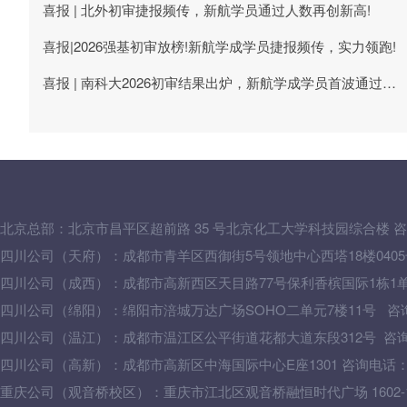
喜报 | 北外初审捷报频传，新航学员通过人数再创新高!
喜报|2026强基初审放榜!新航学成学员捷报频传，实力领跑!
喜报 | 南科大2026初审结果出炉，新航学成学员首波通过喜讯来袭!
北京总部：
北京市昌平区超前路 35 号北京化工大学科技园综合楼
咨
四川公司（天府）：成都市青羊区西御街5号领地中心西塔18楼0405号 咨
四川公司（成西）：成都市高新西区天目路77号保利香槟国际1栋1单元502
四川公司（绵阳）：绵阳市涪城万达广场SOHO二单元7楼11号 咨询电话：
四川公司（温江）：成都市温江区公平街道花都大道东段312号 咨询电话：
四川公司（高新）：成都市高新区中海国际中心E座1301 咨询电话：028-
重庆公司（观音桥校区）：重庆市江北区观音桥融恒时代广场 1602-1603