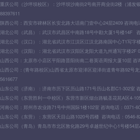
重庆公司（沙坪坝校区）：沙坪坝沙南街2号南开商业街2楼（浦发银行
88397611
陕西公司：西安市碑林区长安北路大话南门壹中心24层2409 咨询电话：02
湖北公司
（武昌）：
武汉市武昌区中南路18号中勘大厦1号楼14F 咨询电
湖北公司
（汉口）
：湖北省武汉市江汉区江汉北路南国中心T1写字楼16F 0
湖北公司（汉阳）：湖北省武汉市汉阳区龙阳大道九州通写字楼2F 0278
山西公司：太原市小店区平阳路晋阳街南二巷英语周报大厦10层 咨询电话：
山西
公司：
(青年路校区)山西省太原市迎泽区迎泽街道青年路92号龙湖
5616677
山东公司（济南）：济南市历下区历山路171号历山名郡C1-302室 咨询电话
山东公司（东营胜利一中校区）东营市新区烟台路毓圣花苑A区4-105二楼0
河南公司：郑州市农业路71号中州国际1楼102室 咨询电话：0371-603
山东公司（东营）：东营区天目山路1020号四楼 咨询电话：0546-826
山东公司（青岛）
青岛市市北区敦化路29号卓越世纪中心1号楼54层A-10，