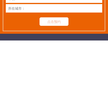
点击预约
扫码关注公众号
让|优|秀|的|学|生|更|优|秀
热线：
400-678-2191
©2010-2019 Rights Reserved 新航学成 京ICP备19002215号-1