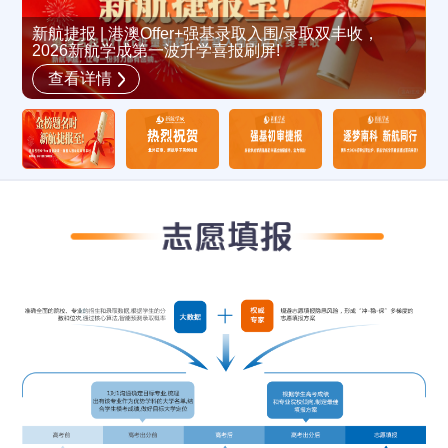
新航捷报 | 港澳Offer+强基录取入围/录取双丰收，
2026新航学成第一波升学喜报刷屏!
新
查看详情