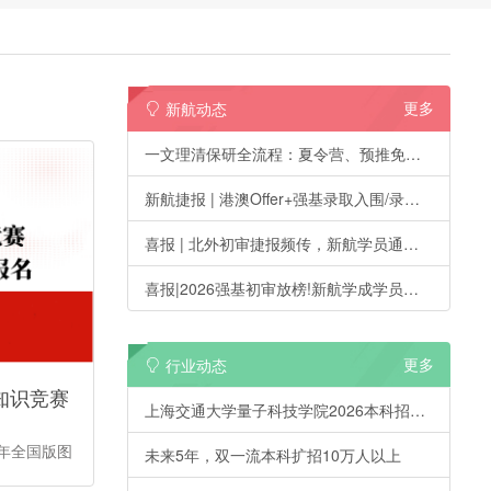
更多
新航动态
一文理清保研全流程：夏令营、预推免、九推十推
新航捷报 | 港澳Offer+强基录取入围/录取双丰收，2026新航学成第一波升学喜报刷屏!
喜报 | 北外初审捷报频传，新航学员通过人数再创新高!
喜报|2026强基初审放榜!新航学成学员捷报频传，实力领跑!
更多
行业动态
图知识竞赛
上海交通大学量子科技学院2026本科招生启航!首届计划招收20人
学年全国版图
未来5年，双一流本科扩招10万人以上