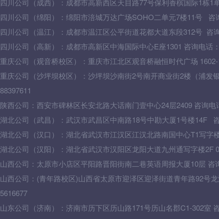
四川公司（成西）：成都市高新西区天目路77号保利香槟国际1栋1单元502
四川公司（绵阳）：绵阳市涪城万达广场SOHO二单元7楼11号 咨询电话：
四川公司（温江）：成都市温江区公平街道花都大道东段312号 咨询电话：
四川公司（高新）：成都市高新区中海国际中心E座1301 咨询电话：028-
重庆公司（观音桥校区）：重庆市江北区观音桥融恒时代广场 1602-1603
重庆公司（沙坪坝校区）：沙坪坝沙南街2号南开商业街2楼（浦发银行
88397611
陕西公司：西安市碑林区长安北路大话南门壹中心24层2409 咨询电话：02
湖北公司
（武昌）：
武汉市武昌区中南路18号中勘大厦1号楼14F 咨询电
湖北公司
（汉口）
：湖北省武汉市江汉区江汉北路南国中心T1写字楼16F 0
湖北公司（汉阳）：湖北省武汉市汉阳区龙阳大道九州通写字楼2F 0278
山西公司：太原市小店区平阳路晋阳街南二巷英语周报大厦10层 咨询电话：
山西
公司：
(青年路校区)山西省太原市迎泽区迎泽街道青年路92号龙湖
5616677
山东公司（济南）：济南市历下区历山路171号历山名郡C1-302室 咨询电话