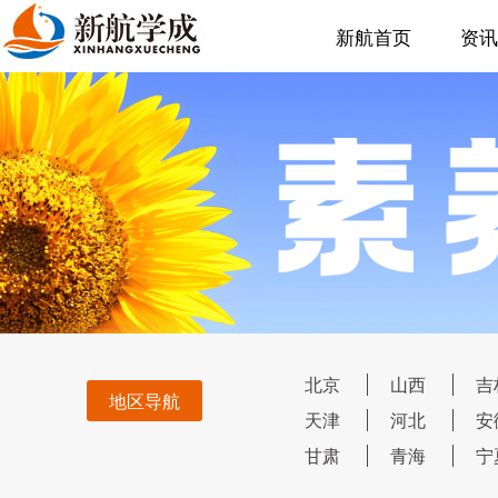
新航首页
资讯
北京
山西
吉
地区导航
天津
河北
安
甘肃
青海
宁