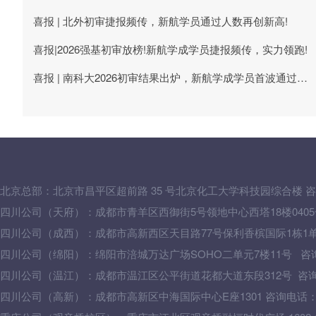
喜报 | 北外初审捷报频传，新航学员通过人数再创新高!
喜报|2026强基初审放榜!新航学成学员捷报频传，实力领跑!
喜报 | 南科大2026初审结果出炉，新航学成学员首波通过喜讯来袭!
北京总部：
北京市昌平区超前路 35 号北京化工大学科技园综合楼
咨
四川公司（天府）：成都市青羊区西御街5号领地中心西塔18楼0405号 咨
四川公司（成西）：成都市高新西区天目路77号保利香槟国际1栋1单元502
四川公司（绵阳）：绵阳市涪城万达广场SOHO二单元7楼11号 咨询电话：
四川公司（温江）：成都市温江区公平街道花都大道东段312号 咨询电话：
四川公司（高新）：成都市高新区中海国际中心E座1301 咨询电话：028-