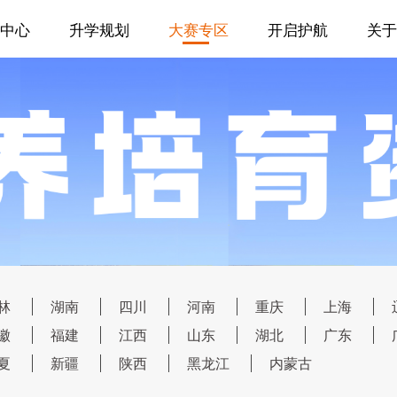
中心
升学规划
大赛专区
开启护航
关于
林
湖南
四川
河南
重庆
上海
徽
福建
江西
山东
湖北
广东
夏
新疆
陕西
黑龙江
内蒙古