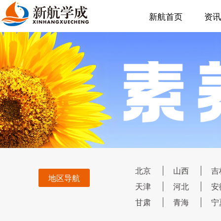
新航首页
资讯
北京
山西
吉
地区导航
天津
河北
安
甘肃
青海
宁