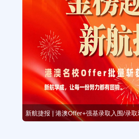
新航捷报 | 港澳Offer+强基录取入围/
情