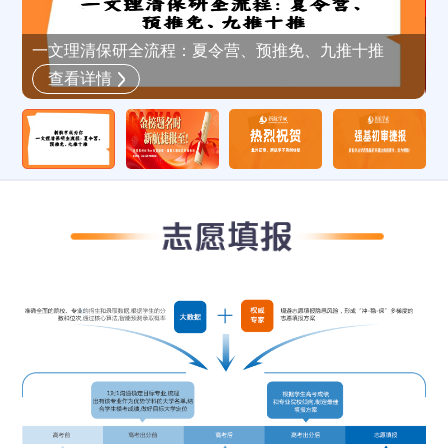
新
一文理清保研全流程：夏令营、预推免、九推十推
查看详情