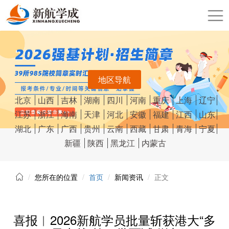
地区导航
北京
山西
吉林
湖南
四川
河南
重庆
上海
辽宁
江苏
浙江
海南
天津
河北
安徽
福建
江西
山东
湖北
广东
广西
贵州
云南
西藏
甘肃
青海
宁夏
新疆
陕西
黑龙江
内蒙古
您所在的位置
首页
新闻资讯
正文
喜报︱2026新航学员批量斩获港大“多