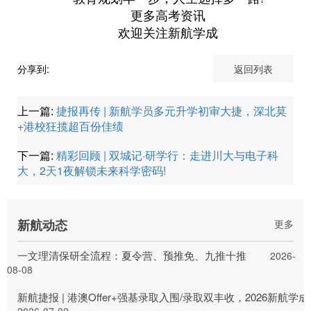
更多高考资讯
欢迎关注新航学成
分享到:
返回列表
上一篇:
捷报再传 | 新航学员多元升学初审大捷，深北莫
+港校狂揽超百份佳绩
下一篇:
精彩回顾 | 双城记·研学行：走进川大与电子科
大，2天1夜解锁未来科学密码!
新航动态
更多
一文理清保研全流程：夏令营、预推免、九推十推
2026-
08-08
新航捷报 | 港澳Offer+强基录取入围/录取双丰收，2026新航
2026-07-02