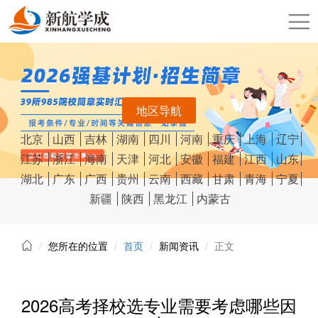
地区导航
北京
山西
吉林
湖南
四川
河南
重庆
上海
辽宁
江苏
浙江
海南
天津
河北
安徽
福建
江西
山东
湖北
广东
广西
贵州
云南
西藏
甘肃
青海
宁夏
新疆
陕西
黑龙江
内蒙古
您所在的位置
首页
新闻资讯
正文
2026高考择校选专业需要考虑哪些因