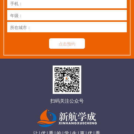
点击预约
扫码关注公众号
让|优|秀|的|学|生|更|优|秀