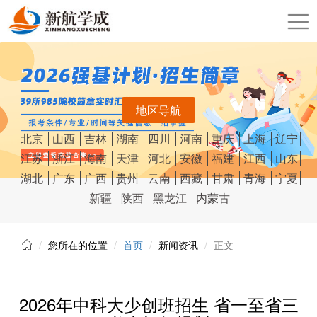
地区导航
北京
山西
吉林
湖南
四川
河南
重庆
上海
辽宁
江苏
浙江
海南
天津
河北
安徽
福建
江西
山东
湖北
广东
广西
贵州
云南
西藏
甘肃
青海
宁夏
新疆
陕西
黑龙江
内蒙古
您所在的位置
首页
新闻资讯
正文
2026年中科大少创班招生 省一至省三