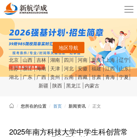
地区导航
北京
山西
吉林
湖南
四川
河南
重庆
上海
辽宁
江苏
浙江
海南
天津
河北
安徽
福建
江西
山东
湖北
广东
广西
贵州
云南
西藏
甘肃
青海
宁夏
新疆
陕西
黑龙江
内蒙古
您所在的位置
首页
新闻资讯
正文
2025年南方科技大学中学生科创营常